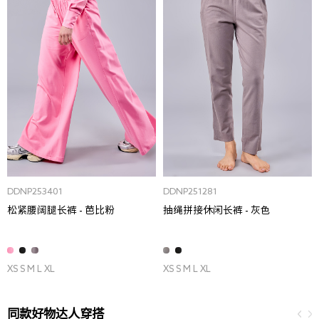
DDNP253401
DDNP251281
松紧腰阔腿长裤 - 芭比粉
抽绳拼接休闲长裤 - 灰色
XS S M L XL
XS S M L XL
同款好物达人穿搭