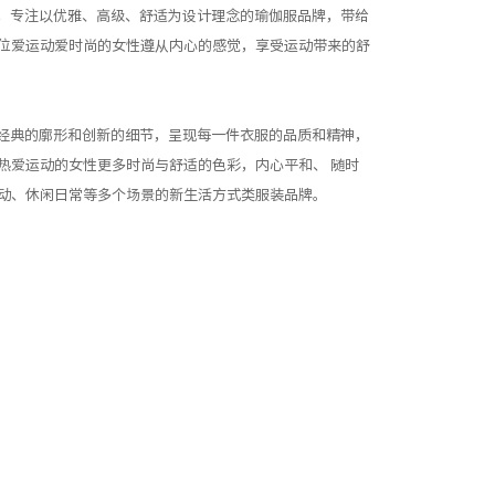
学风格，专注以优雅、高级、舒适为设计理念的瑜伽服品牌，带给
位爱运动爱时尚的女性遵从内心的感觉，享受运动带来的舒
面料、经典的廓形和创新的细节，呈现每一件衣服的品质和精神，
热爱运动的女性更多时尚与舒适的色彩，内心平和、 随时
动、休闲日常等多个场景的新生活方式类服装品牌。