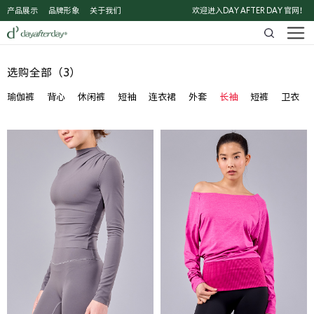
产品展示
品牌形象
关于我们
欢迎进入DAY AFTER DAY 官网！
选购全部（3）
瑜伽裤
背心
休闲裤
短袖
连衣裙
外套
长袖
短裤
卫衣