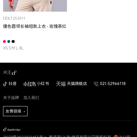
DDLT253011
撞色圆领长袖短款上衣 - 玫瑰茶红
XS S M L XL
关注
抖音
小红书
天猫旗舰店
021-52966118
关于品牌
加入我们
友情链接