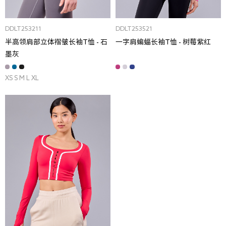
DDLT253211
DDLT253521
半高领肩部立体褶皱长袖T恤 - 石
一字肩蝙蝠长袖T恤 - 树莓紫红
墨灰
XS S M L XL