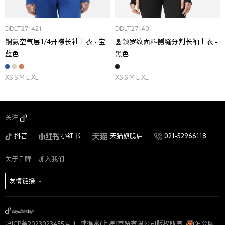
DDLT271421
DDLT271401
铜氨空气层1/4开襟长袖上衣 - 宝
圆领罗纹面料侧缝分割长袖上衣 -
蓝色
黑色
XS S M L XL
XS S M L XL
关注
抖音
小红书
天猫旗舰店
021-52966118
关于品牌
加入我们
友情链接
沪ICP备2023023455号-1
. 韩得富(上海)商贸有限公司版权所有.
沪公网