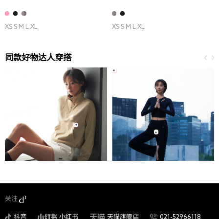
XS S M L XL
XS S M L XL
同款好物达人穿搭
关注
抖音
小红书
天猫旗舰店
021-52966118