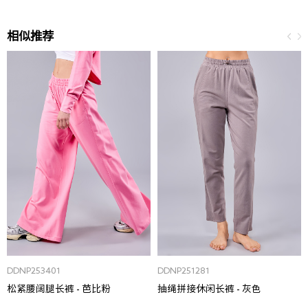
相似推荐
DDNP253401
DDNP251281
松紧腰阔腿长裤 - 芭比粉
抽绳拼接休闲长裤 - 灰色