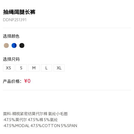
抽绳阔腿长裤
DDNP251391
选择颜色
选择尺码
XS
S
M
L
XL
¥0
产品价格：
面料-精梳紧密纺莫代尔棉 氨纶小毛圈
·47.5%莫代尔 47.5%棉 5%氨纶
·47.5%MODAL 47.5%COTTON 5%SPAN