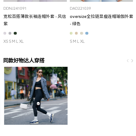
DDNJ241091
DAD221039
宽松百搭薄款长袖连帽外套 - 风信
oversize全拉链显瘦连帽瑜伽外套
紫
- 绿色
XS S M L XL
S M L XL
同款好物达人穿搭