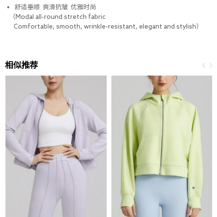
舒适垂顺 爽滑抗皱 优雅时尚
（Modal all-round stretch fabric
Comfortable, smooth, wrinkle-resistant, elegant and stylish）
相似推荐